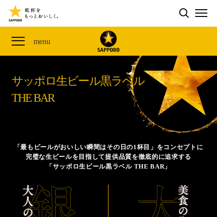
検索する
THE PERFECT 黒ラベル WAGON 出展FES
CLUB 黒ラベル
サッポロ生ビール黒ラベル
ME
ザ・パーフェクト黒ラベル アワード
黒ラベルの歴史
SITE MAP
menu
「満天☆青空レストラン」コラボキャンペーン
オカズデザインが提案する
黒ラベルに合う食40選
山本由伸選手応援プロジェクト「GET A STAR
YOSHINOBU」
サッポロ生ビール黒ラベル
ザ・パーフェクト黒ラベル
黒ラベル×『エヴァンゲリオン』30th Anniv.
THE BAR
サッポロ生ビール黒ラベル THE BAR
Collaboration
ザ・パーフェクト黒ラベルが飲めるお店
サッポロ生ビール黒ラベル 『THE STAR JAM』
「丸くなるな、☆星になれ。」限定デザイン缶数量限
「最もビールがおいしい瞬間はその日の1杯目」をコンセプトに
定発売
完璧な生ビールを目指して提供品質を徹底的に追求する
「サッポロ生ビール黒ラベル THE BAR」
サッポロ生ビール黒ラベル THE SHOP
CLUB 黒ラベル