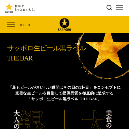
検索する
THE PERFECT 黒ラベル WAGON 出展FES
CLUB 黒ラベル
サッポロ生ビール黒ラベル
ME
THE PERFECT 黒ラベル WAGON -LIVE DRAFT-
黒ラベルの歴史
SITE MAP
menu
ザ・パーフェクト黒ラベル アワード
オカズデザインが提案する
黒ラベルに合う食40選
「満天☆青空レストラン」コラボキャンペーン
サッポロ生ビール黒ラベル
ザ・パーフェクト黒ラベル
山本由伸選手応援プロジェクト「GET A STAR
YOSHINOBU」
THE BAR
サッポロ生ビール黒ラベル THE BAR
黒ラベル×『エヴァンゲリオン』30th Anniv.
ザ・パーフェクト黒ラベルが飲めるお店
Collaboration
サッポロ生ビール黒ラベル 『THE STAR JAM』
「最もビールがおいしい瞬間はその日の1杯目」をコンセプトに
完璧な生ビールを目指して提供品質を徹底的に追求する
「丸くなるな、☆星になれ。」限定デザイン缶数量限
「サッポロ生ビール黒ラベル THE BAR」
定発売
サッポロ生ビール黒ラベル THE SHOP
CLUB 黒ラベル