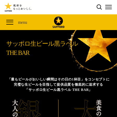
検索する
THE PERFECT 黒ラベル WAGON 出展FES
CLUB 黒ラベル
サッポロ生ビール黒ラベル
ME
ザ・パーフェクト黒ラベル アワード
黒ラベルの歴史
SITE MAP
menu
「満天☆青空レストラン」コラボキャンペーン
オカズデザインが提案する
黒ラベルに合う食40選
山本由伸選手応援プロジェクト「GET A STAR
YOSHINOBU」
サッポロ生ビール黒ラベル
ザ・パーフェクト黒ラベル
黒ラベル×『エヴァンゲリオン』30th Anniv.
THE BAR
サッポロ生ビール黒ラベル THE BAR
Collaboration
ザ・パーフェクト黒ラベルが飲めるお店
サッポロ生ビール黒ラベル 『THE STAR JAM』
「丸くなるな、☆星になれ。」限定デザイン缶数量限
「最もビールがおいしい瞬間はその日の1杯目」をコンセプトに
定発売
完璧な生ビールを目指して提供品質を徹底的に追求する
「サッポロ生ビール黒ラベル THE BAR」
サッポロ生ビール黒ラベル THE SHOP
CLUB 黒ラベル