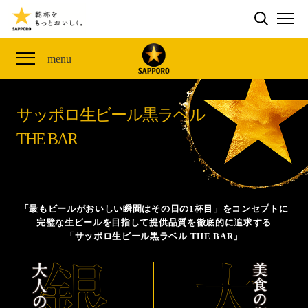
検索する
THE PERFECT 黒ラベル WAGON 出展FES
CLUB 黒ラベル
サッポロ生ビール黒ラベル
ME
ザ・パーフェクト黒ラベル アワード
黒ラベルの歴史
SITE MAP
menu
「満天☆青空レストラン」コラボキャンペーン
オカズデザインが提案する
黒ラベルに合う食40選
山本由伸選手応援プロジェクト「GET A STAR
YOSHINOBU」
サッポロ生ビール黒ラベル
ザ・パーフェクト黒ラベル
黒ラベル×『エヴァンゲリオン』30th Anniv.
THE BAR
サッポロ生ビール黒ラベル THE BAR
Collaboration
ザ・パーフェクト黒ラベルが飲めるお店
サッポロ生ビール黒ラベル 『THE STAR JAM』
「丸くなるな、☆星になれ。」限定デザイン缶数量限
「最もビールがおいしい瞬間はその日の1杯目」をコンセプトに
定発売
完璧な生ビールを目指して提供品質を徹底的に追求する
「サッポロ生ビール黒ラベル THE BAR」
サッポロ生ビール黒ラベル THE SHOP
CLUB 黒ラベル