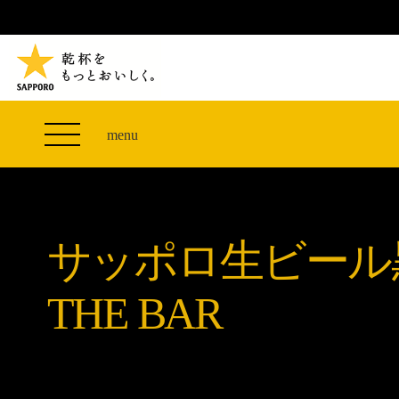
TVCM 27F スペシャルコンテンツ
つまみエレベーター
PRODUCT
THE PERFECT 黒ラベル WAGON 出展FES
サッポロ生ビール黒ラベル
CLUB 黒ラベル
THE PERFECT 黒ラベル WAGON -LIVE DRAFT-
黒ラベルの歴史
SITE MAP
ザ・パーフェクト黒ラベル アワード
オカズデザインが提案する
menu
「満天☆青空レストラン」コラボキャンペーン
黒ラベルに合う食40選
山本由伸選手応援プロジェクト「GET A STAR
ザ・パーフェクト黒ラベル
YOSHINOBU」
サッポロ生ビール黒ラベル THE BAR
黒ラベル×『エヴァンゲリオン』30th Anniv.
サッポロ生ビール
ザ・パーフェクト黒ラベルが飲めるお店
Collaboration
サッポロ生ビール黒ラベル 『THE STAR JAM』
THE BAR
「丸くなるな、☆星になれ。」限定デザイン缶数量
限定発売
サッポロ生ビール黒ラベル THE SHOP