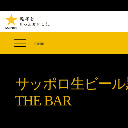
TVCM 27F スペシャルコンテンツ
つまみエレベーター
PRODUCT
THE PERFECT 黒ラベル WAGON 出展FES
サッポロ生ビール黒ラベル
CLUB 黒ラベル
ザ・パーフェクト黒ラベル アワード
黒ラベルの歴史
SITE MAP
「満天☆青空レストラン」コラボキャンペーン
オカズデザインが提案する
menu
山本由伸選手応援プロジェクト「GET A STAR
黒ラベルに合う食40選
YOSHINOBU」
ザ・パーフェクト黒ラベル
黒ラベル×『エヴァンゲリオン』30th Anniv.
サッポロ生ビール黒ラベル THE BAR
Collaboration
サッポロ生ビール
ザ・パーフェクト黒ラベルが飲めるお店
サッポロ生ビール黒ラベル 『THE STAR JAM』
「丸くなるな、☆星になれ。」限定デザイン缶数量
THE BAR
限定発売
サッポロ生ビール黒ラベル THE SHOP
CLUB 黒ラベル