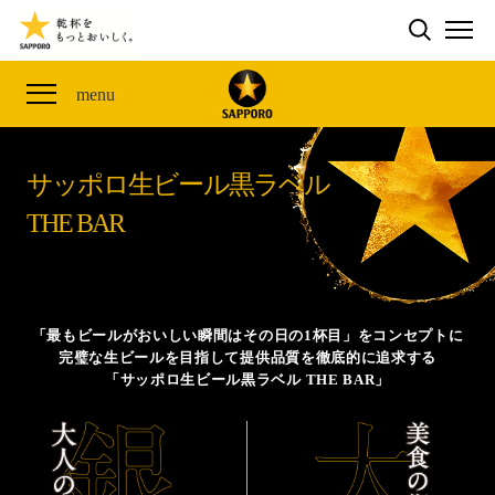
検索する
THE PERFECT 黒ラベル WAGON 出展FES
CLUB 黒ラベル
サッポロ生ビール黒ラベル
ME
ザ・パーフェクト黒ラベル アワード
黒ラベルの歴史
SITE MAP
menu
「満天☆青空レストラン」コラボキャンペーン
オカズデザインが提案する
黒ラベルに合う食40選
山本由伸選手応援プロジェクト「GET A STAR
YOSHINOBU」
サッポロ生ビール黒ラベル
ザ・パーフェクト黒ラベル
黒ラベル×『エヴァンゲリオン』30th Anniv.
THE BAR
サッポロ生ビール黒ラベル THE BAR
Collaboration
ザ・パーフェクト黒ラベルが飲めるお店
サッポロ生ビール黒ラベル 『THE STAR JAM』
「丸くなるな、☆星になれ。」限定デザイン缶数量限
「最もビールがおいしい瞬間はその日の1杯目」をコンセプトに
定発売
完璧な生ビールを目指して提供品質を徹底的に追求する
「サッポロ生ビール黒ラベル THE BAR」
サッポロ生ビール黒ラベル THE SHOP
CLUB 黒ラベル