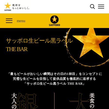
検索する
THE PERFECT 黒ラベル WAGON 出展FES
CLUB 黒ラベル
サッポロ生ビール黒ラベル
ME
ザ・パーフェクト黒ラベル アワード
黒ラベルの歴史
SITE MAP
menu
「満天☆青空レストラン」コラボキャンペーン
オカズデザインが提案する
黒ラベルに合う食40選
山本由伸選手応援プロジェクト「GET A STAR
YOSHINOBU」
サッポロ生ビール黒ラベル
ザ・パーフェクト黒ラベル
黒ラベル×『エヴァンゲリオン』30th Anniv.
THE BAR
サッポロ生ビール黒ラベル THE BAR
Collaboration
ザ・パーフェクト黒ラベルが飲めるお店
サッポロ生ビール黒ラベル 『THE STAR JAM』
「丸くなるな、☆星になれ。」限定デザイン缶数量限
「最もビールがおいしい瞬間はその日の1杯目」をコンセプトに
定発売
完璧な生ビールを目指して提供品質を徹底的に追求する
「サッポロ生ビール黒ラベル THE BAR」
サッポロ生ビール黒ラベル THE SHOP
CLUB 黒ラベル