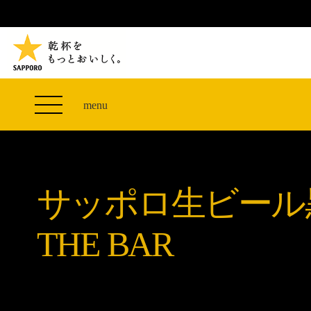
TVCM 27F スペシャルコンテンツ
つまみエレベーター
PRODUCT
THE PERFECT 黒ラベル WAGON 出展FES
サッポロ生ビール黒ラベル
CLUB 黒ラベル
ザ・パーフェクト黒ラベル アワード
黒ラベルの歴史
SITE MAP
「満天☆青空レストラン」コラボキャンペーン
オカズデザインが提案する
menu
山本由伸選手応援プロジェクト「GET A STAR
黒ラベルに合う食40選
YOSHINOBU」
ザ・パーフェクト黒ラベル
黒ラベル×『エヴァンゲリオン』30th Anniv.
サッポロ生ビール黒ラベル THE BAR
Collaboration
サッポロ生ビール
ザ・パーフェクト黒ラベルが飲めるお店
サッポロ生ビール黒ラベル 『THE STAR JAM』
「丸くなるな、☆星になれ。」限定デザイン缶数量
THE BAR
限定発売
サッポロ生ビール黒ラベル THE SHOP
CLUB 黒ラベル