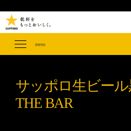
TVCM 27F スペシャルコンテンツ
つまみエレベーター
PRODUCT
THE PERFECT 黒ラベル WAGON 出展FES
サッポロ生ビール黒ラベル
CLUB 黒ラベル
THE PERFECT 黒ラベル WAGON -LIVE DRAFT-
黒ラベルの歴史
SITE MAP
ザ・パーフェクト黒ラベル アワード
オカズデザインが提案する
menu
「満天☆青空レストラン」コラボキャンペーン
黒ラベルに合う食40選
山本由伸選手応援プロジェクト「GET A STAR
ザ・パーフェクト黒ラベル
YOSHINOBU」
サッポロ生ビール黒ラベル THE BAR
黒ラベル×『エヴァンゲリオン』30th Anniv.
サッポロ生ビール
ザ・パーフェクト黒ラベルが飲めるお店
Collaboration
サッポロ生ビール黒ラベル 『THE STAR JAM』
THE BAR
「丸くなるな、☆星になれ。」限定デザイン缶数量
限定発売
サッポロ生ビール黒ラベル THE SHOP