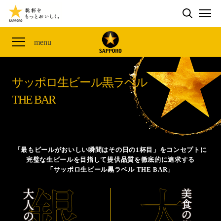
検索する
THE PERFECT 黒ラベル WAGON 出展FES
CLUB 黒ラベル
サッポロ生ビール黒ラベル
ME
ザ・パーフェクト黒ラベル アワード
黒ラベルの歴史
SITE MAP
menu
「満天☆青空レストラン」コラボキャンペーン
オカズデザインが提案する
黒ラベルに合う食40選
山本由伸選手応援プロジェクト「GET A STAR
YOSHINOBU」
サッポロ生ビール黒ラベル
ザ・パーフェクト黒ラベル
黒ラベル×『エヴァンゲリオン』30th Anniv.
THE BAR
サッポロ生ビール黒ラベル THE BAR
Collaboration
ザ・パーフェクト黒ラベルが飲めるお店
サッポロ生ビール黒ラベル 『THE STAR JAM』
「丸くなるな、☆星になれ。」限定デザイン缶数量限
「最もビールがおいしい瞬間はその日の1杯目」をコンセプトに
定発売
完璧な生ビールを目指して提供品質を徹底的に追求する
「サッポロ生ビール黒ラベル THE BAR」
サッポロ生ビール黒ラベル THE SHOP
CLUB 黒ラベル