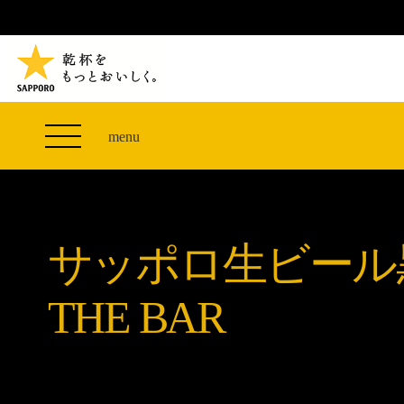
TVCM 27F スペシャルコンテンツ
つまみエレベーター
PRODUCT
THE PERFECT 黒ラベル WAGON 出展FES
サッポロ生ビール黒ラベル
CLUB 黒ラベル
ザ・パーフェクト黒ラベル アワード
黒ラベルの歴史
SITE MAP
「満天☆青空レストラン」コラボキャンペーン
オカズデザインが提案する
menu
山本由伸選手応援プロジェクト「GET A STAR
黒ラベルに合う食40選
YOSHINOBU」
ザ・パーフェクト黒ラベル
黒ラベル×『エヴァンゲリオン』30th Anniv.
サッポロ生ビール黒ラベル THE BAR
Collaboration
サッポロ生ビール
ザ・パーフェクト黒ラベルが飲めるお店
サッポロ生ビール黒ラベル 『THE STAR JAM』
「丸くなるな、☆星になれ。」限定デザイン缶数量
THE BAR
限定発売
サッポロ生ビール黒ラベル THE SHOP
CLUB 黒ラベル