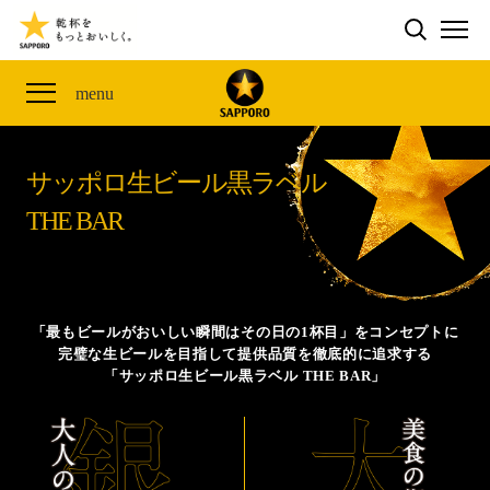
検索する
THE PERFECT 黒ラベル WAGON 出展FES
CLUB 黒ラベル
サッポロ生ビール黒ラベル
ME
ザ・パーフェクト黒ラベル アワード
黒ラベルの歴史
SITE MAP
menu
「満天☆青空レストラン」コラボキャンペーン
オカズデザインが提案する
黒ラベルに合う食40選
山本由伸選手応援プロジェクト「GET A STAR
YOSHINOBU」
サッポロ生ビール黒ラベル
ザ・パーフェクト黒ラベル
黒ラベル×『エヴァンゲリオン』30th Anniv.
THE BAR
サッポロ生ビール黒ラベル THE BAR
Collaboration
ザ・パーフェクト黒ラベルが飲めるお店
サッポロ生ビール黒ラベル 『THE STAR JAM』
「丸くなるな、☆星になれ。」限定デザイン缶数量限
「最もビールがおいしい瞬間はその日の1杯目」をコンセプトに
定発売
完璧な生ビールを目指して提供品質を徹底的に追求する
「サッポロ生ビール黒ラベル THE BAR」
サッポロ生ビール黒ラベル THE SHOP
CLUB 黒ラベル