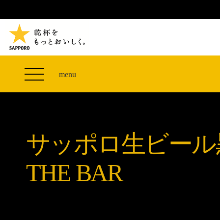
TVCM 27F スペシャルコンテンツ
つまみエレベーター
PRODUCT
THE PERFECT 黒ラベル WAGON 出展FES
サッポロ生ビール黒ラベル
CLUB 黒ラベル
ザ・パーフェクト黒ラベル アワード
黒ラベルの歴史
SITE MAP
「満天☆青空レストラン」コラボキャンペーン
オカズデザインが提案する
menu
山本由伸選手応援プロジェクト「GET A STAR
黒ラベルに合う食40選
YOSHINOBU」
ザ・パーフェクト黒ラベル
黒ラベル×『エヴァンゲリオン』30th Anniv.
サッポロ生ビール黒ラベル THE BAR
Collaboration
サッポロ生ビール
ザ・パーフェクト黒ラベルが飲めるお店
サッポロ生ビール黒ラベル 『THE STAR JAM』
「丸くなるな、☆星になれ。」限定デザイン缶数量
THE BAR
限定発売
サッポロ生ビール黒ラベル THE SHOP
CLUB 黒ラベル