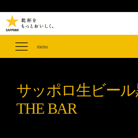
TVCM 27F スペシャルコンテンツ
つまみエレベーター
PRODUCT
THE PERFECT 黒ラベル WAGON 出展FES
サッポロ生ビール黒ラベル
CLUB 黒ラベル
ザ・パーフェクト黒ラベル アワード
黒ラベルの歴史
SITE MAP
「満天☆青空レストラン」コラボキャンペーン
オカズデザインが提案する
menu
山本由伸選手応援プロジェクト「GET A STAR
黒ラベルに合う食40選
YOSHINOBU」
ザ・パーフェクト黒ラベル
黒ラベル×『エヴァンゲリオン』30th Anniv.
サッポロ生ビール黒ラベル THE BAR
Collaboration
サッポロ生ビール
ザ・パーフェクト黒ラベルが飲めるお店
サッポロ生ビール黒ラベル 『THE STAR JAM』
「丸くなるな、☆星になれ。」限定デザイン缶数量
THE BAR
限定発売
サッポロ生ビール黒ラベル THE SHOP
CLUB 黒ラベル