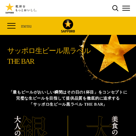
検索する
THE PERFECT 黒ラベル WAGON 出展FES
CLUB 黒ラベル
サッポロ生ビール黒ラベル
ME
ザ・パーフェクト黒ラベル アワード
黒ラベルの歴史
SITE MAP
menu
「満天☆青空レストラン」コラボキャンペーン
オカズデザインが提案する
黒ラベルに合う食40選
山本由伸選手応援プロジェクト「GET A STAR
YOSHINOBU」
サッポロ生ビール黒ラベル
ザ・パーフェクト黒ラベル
黒ラベル×『エヴァンゲリオン』30th Anniv.
THE BAR
サッポロ生ビール黒ラベル THE BAR
Collaboration
ザ・パーフェクト黒ラベルが飲めるお店
サッポロ生ビール黒ラベル 『THE STAR JAM』
「丸くなるな、☆星になれ。」限定デザイン缶数量限
「最もビールがおいしい瞬間はその日の1杯目」をコンセプトに
定発売
完璧な生ビールを目指して提供品質を徹底的に追求する
「サッポロ生ビール黒ラベル THE BAR」
サッポロ生ビール黒ラベル THE SHOP
CLUB 黒ラベル