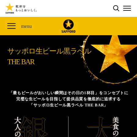
検索する
THE PERFECT 黒ラベル WAGON 出展FES
CLUB 黒ラベル
サッポロ生ビール黒ラベル
ME
THE PERFECT 黒ラベル WAGON -LIVE DRAFT-
黒ラベルの歴史
SITE MAP
menu
ザ・パーフェクト黒ラベル アワード
オカズデザインが提案する
黒ラベルに合う食40選
「満天☆青空レストラン」コラボキャンペーン
サッポロ生ビール黒ラベル
ザ・パーフェクト黒ラベル
山本由伸選手応援プロジェクト「GET A STAR
YOSHINOBU」
THE BAR
サッポロ生ビール黒ラベル THE BAR
黒ラベル×『エヴァンゲリオン』30th Anniv.
ザ・パーフェクト黒ラベルが飲めるお店
Collaboration
サッポロ生ビール黒ラベル 『THE STAR JAM』
「最もビールがおいしい瞬間はその日の1杯目」をコンセプトに
完璧な生ビールを目指して提供品質を徹底的に追求する
「丸くなるな、☆星になれ。」限定デザイン缶数量限
「サッポロ生ビール黒ラベル THE BAR」
定発売
サッポロ生ビール黒ラベル THE SHOP
CLUB 黒ラベル