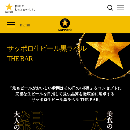
検索する
THE PERFECT 黒ラベル WAGON 出展FES
CLUB 黒ラベル
サッポロ生ビール黒ラベル
ME
ザ・パーフェクト黒ラベル アワード
黒ラベルの歴史
SITE MAP
menu
「満天☆青空レストラン」コラボキャンペーン
オカズデザインが提案する
黒ラベルに合う食40選
山本由伸選手応援プロジェクト「GET A STAR
YOSHINOBU」
サッポロ生ビール黒ラベル
ザ・パーフェクト黒ラベル
黒ラベル×『エヴァンゲリオン』30th Anniv.
THE BAR
サッポロ生ビール黒ラベル THE BAR
Collaboration
ザ・パーフェクト黒ラベルが飲めるお店
サッポロ生ビール黒ラベル 『THE STAR JAM』
「丸くなるな、☆星になれ。」限定デザイン缶数量限
「最もビールがおいしい瞬間はその日の1杯目」をコンセプトに
定発売
完璧な生ビールを目指して提供品質を徹底的に追求する
「サッポロ生ビール黒ラベル THE BAR」
サッポロ生ビール黒ラベル THE SHOP
CLUB 黒ラベル