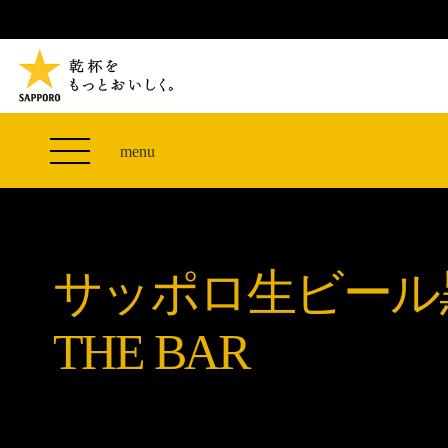
TVCM 27F スペシャルコンテンツ
つまみエレベーター
PRODUCT
THE PERFECT 黒ラベル WAGON 出展FES
サッポロ生ビール黒ラベル
CLUB 黒ラベル
THE PERFECT 黒ラベル WAGON -LIVE DRAFT-
黒ラベルの歴史
SITE MAP
ザ・パーフェクト黒ラベル アワード
オカズデザインが提案する
menu
「満天☆青空レストラン」コラボキャンペーン
黒ラベルに合う食40選
山本由伸選手応援プロジェクト「GET A STAR
ザ・パーフェクト黒ラベル
YOSHINOBU」
サッポロ生ビール黒ラベル THE BAR
黒ラベル×『エヴァンゲリオン』30th Anniv.
サッポロ生ビール
ザ・パーフェクト黒ラベルが飲めるお店
Collaboration
サッポロ生ビール黒ラベル 『THE STAR JAM』
THE BAR
「丸くなるな、☆星になれ。」限定デザイン缶数量
限定発売
サッポロ生ビール黒ラベル THE SHOP