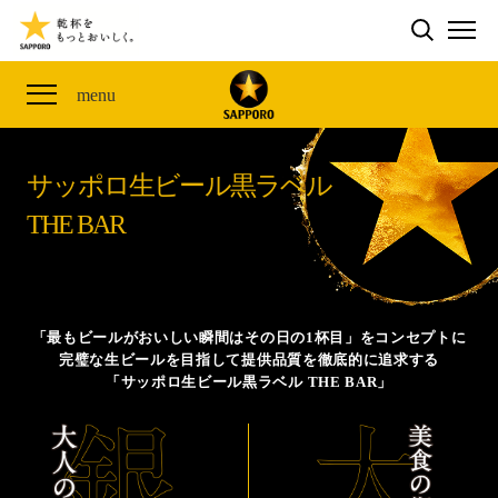
検索する
THE PERFECT 黒ラベル WAGON 出展FES
CLUB 黒ラベル
サッポロ生ビール黒ラベル
ME
ザ・パーフェクト黒ラベル アワード
黒ラベルの歴史
SITE MAP
menu
「満天☆青空レストラン」コラボキャンペーン
オカズデザインが提案する
黒ラベルに合う食40選
山本由伸選手応援プロジェクト「GET A STAR
YOSHINOBU」
サッポロ生ビール黒ラベル
ザ・パーフェクト黒ラベル
黒ラベル×『エヴァンゲリオン』30th Anniv.
THE BAR
サッポロ生ビール黒ラベル THE BAR
Collaboration
ザ・パーフェクト黒ラベルが飲めるお店
サッポロ生ビール黒ラベル 『THE STAR JAM』
「丸くなるな、☆星になれ。」限定デザイン缶数量限
「最もビールがおいしい瞬間はその日の1杯目」をコンセプトに
定発売
完璧な生ビールを目指して提供品質を徹底的に追求する
「サッポロ生ビール黒ラベル THE BAR」
サッポロ生ビール黒ラベル THE SHOP
CLUB 黒ラベル