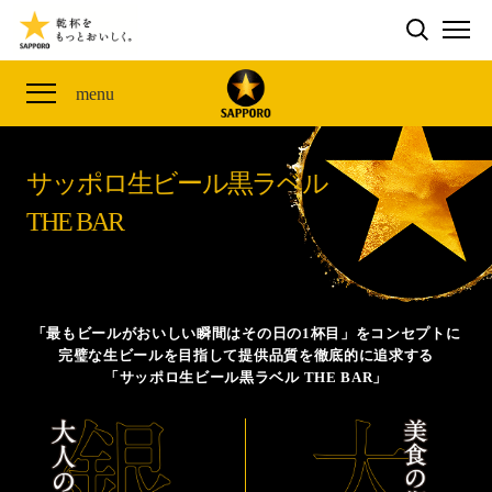
検索する
THE PERFECT 黒ラベル WAGON 出展FES
CLUB 黒ラベル
サッポロ生ビール黒ラベル
ME
ザ・パーフェクト黒ラベル アワード
黒ラベルの歴史
SITE MAP
menu
「満天☆青空レストラン」コラボキャンペーン
オカズデザインが提案する
黒ラベルに合う食40選
山本由伸選手応援プロジェクト「GET A STAR
YOSHINOBU」
サッポロ生ビール黒ラベル
ザ・パーフェクト黒ラベル
黒ラベル×『エヴァンゲリオン』30th Anniv.
THE BAR
サッポロ生ビール黒ラベル THE BAR
Collaboration
ザ・パーフェクト黒ラベルが飲めるお店
サッポロ生ビール黒ラベル 『THE STAR JAM』
「丸くなるな、☆星になれ。」限定デザイン缶数量限
「最もビールがおいしい瞬間はその日の1杯目」をコンセプトに
定発売
完璧な生ビールを目指して提供品質を徹底的に追求する
「サッポロ生ビール黒ラベル THE BAR」
サッポロ生ビール黒ラベル THE SHOP
CLUB 黒ラベル