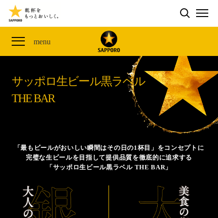
検索する
THE PERFECT 黒ラベル WAGON 出展FES
CLUB 黒ラベル
サッポロ生ビール黒ラベル
ME
ザ・パーフェクト黒ラベル アワード
黒ラベルの歴史
SITE MAP
menu
「満天☆青空レストラン」コラボキャンペーン
オカズデザインが提案する
黒ラベルに合う食40選
山本由伸選手応援プロジェクト「GET A STAR
YOSHINOBU」
サッポロ生ビール黒ラベル
ザ・パーフェクト黒ラベル
黒ラベル×『エヴァンゲリオン』30th Anniv.
THE BAR
サッポロ生ビール黒ラベル THE BAR
Collaboration
ザ・パーフェクト黒ラベルが飲めるお店
サッポロ生ビール黒ラベル 『THE STAR JAM』
「丸くなるな、☆星になれ。」限定デザイン缶数量限
「最もビールがおいしい瞬間はその日の1杯目」をコンセプトに
定発売
完璧な生ビールを目指して提供品質を徹底的に追求する
「サッポロ生ビール黒ラベル THE BAR」
サッポロ生ビール黒ラベル THE SHOP
CLUB 黒ラベル