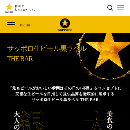
検索する
THE PERFECT 黒ラベル WAGON 出展FES
CLUB 黒ラベル
サッポロ生ビール黒ラベル
ME
ザ・パーフェクト黒ラベル アワード
黒ラベルの歴史
SITE MAP
menu
「満天☆青空レストラン」コラボキャンペーン
オカズデザインが提案する
黒ラベルに合う食40選
山本由伸選手応援プロジェクト「GET A STAR
YOSHINOBU」
サッポロ生ビール黒ラベル
ザ・パーフェクト黒ラベル
黒ラベル×『エヴァンゲリオン』30th Anniv.
THE BAR
サッポロ生ビール黒ラベル THE BAR
Collaboration
ザ・パーフェクト黒ラベルが飲めるお店
サッポロ生ビール黒ラベル 『THE STAR JAM』
「丸くなるな、☆星になれ。」限定デザイン缶数量限
「最もビールがおいしい瞬間はその日の1杯目」をコンセプトに
定発売
完璧な生ビールを目指して提供品質を徹底的に追求する
「サッポロ生ビール黒ラベル THE BAR」
サッポロ生ビール黒ラベル THE SHOP
CLUB 黒ラベル