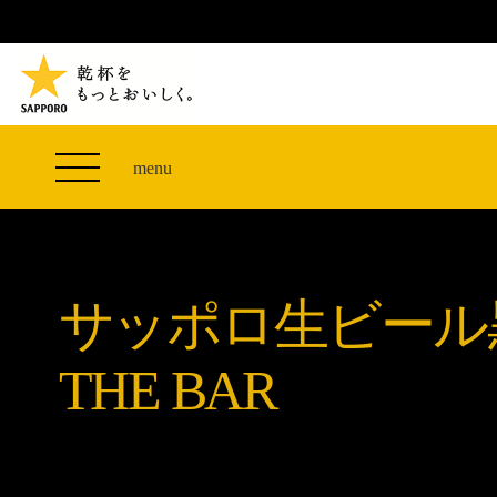
TVCM 27F スペシャルコンテンツ
つまみエレベーター
PRODUCT
THE PERFECT 黒ラベル WAGON 出展FES
サッポロ生ビール黒ラベル
CLUB 黒ラベル
THE PERFECT 黒ラベル WAGON -LIVE DRAFT-
黒ラベルの歴史
SITE MAP
ザ・パーフェクト黒ラベル アワード
オカズデザインが提案する
menu
「満天☆青空レストラン」コラボキャンペーン
黒ラベルに合う食40選
山本由伸選手応援プロジェクト「GET A STAR
ザ・パーフェクト黒ラベル
YOSHINOBU」
サッポロ生ビール黒ラベル THE BAR
黒ラベル×『エヴァンゲリオン』30th Anniv.
サッポロ生ビール
ザ・パーフェクト黒ラベルが飲めるお店
Collaboration
サッポロ生ビール黒ラベル 『THE STAR JAM』
THE BAR
「丸くなるな、☆星になれ。」限定デザイン缶数量
限定発売
サッポロ生ビール黒ラベル THE SHOP