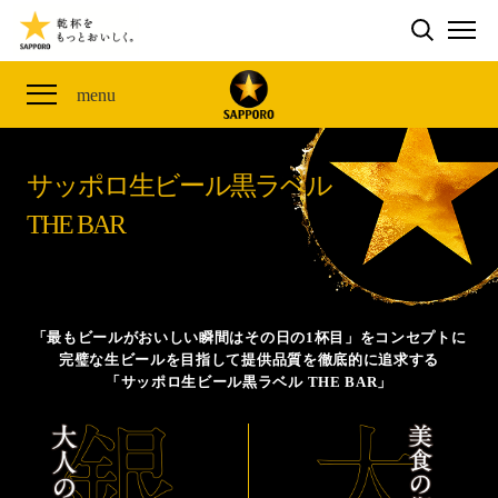
検索する
THE PERFECT 黒ラベル WAGON 出展FES
CLUB 黒ラベル
サッポロ生ビール黒ラベル
ME
ザ・パーフェクト黒ラベル アワード
黒ラベルの歴史
SITE MAP
menu
「満天☆青空レストラン」コラボキャンペーン
オカズデザインが提案する
黒ラベルに合う食40選
山本由伸選手応援プロジェクト「GET A STAR
YOSHINOBU」
サッポロ生ビール黒ラベル
ザ・パーフェクト黒ラベル
黒ラベル×『エヴァンゲリオン』30th Anniv.
THE BAR
サッポロ生ビール黒ラベル THE BAR
Collaboration
ザ・パーフェクト黒ラベルが飲めるお店
サッポロ生ビール黒ラベル 『THE STAR JAM』
「丸くなるな、☆星になれ。」限定デザイン缶数量限
「最もビールがおいしい瞬間はその日の1杯目」をコンセプトに
定発売
完璧な生ビールを目指して提供品質を徹底的に追求する
「サッポロ生ビール黒ラベル THE BAR」
サッポロ生ビール黒ラベル THE SHOP
CLUB 黒ラベル