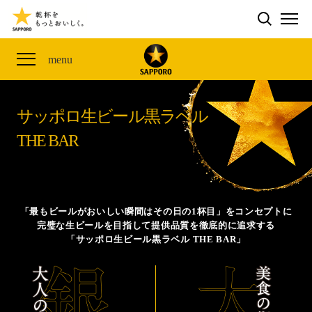
検索する
THE PERFECT 黒ラベル WAGON 出展FES
CLUB 黒ラベル
サッポロ生ビール黒ラベル
ME
ザ・パーフェクト黒ラベル アワード
黒ラベルの歴史
SITE MAP
menu
「満天☆青空レストラン」コラボキャンペーン
オカズデザインが提案する
黒ラベルに合う食40選
山本由伸選手応援プロジェクト「GET A STAR
YOSHINOBU」
サッポロ生ビール黒ラベル
ザ・パーフェクト黒ラベル
黒ラベル×『エヴァンゲリオン』30th Anniv.
THE BAR
サッポロ生ビール黒ラベル THE BAR
Collaboration
ザ・パーフェクト黒ラベルが飲めるお店
サッポロ生ビール黒ラベル 『THE STAR JAM』
「丸くなるな、☆星になれ。」限定デザイン缶数量限
「最もビールがおいしい瞬間はその日の1杯目」をコンセプトに
定発売
完璧な生ビールを目指して提供品質を徹底的に追求する
「サッポロ生ビール黒ラベル THE BAR」
サッポロ生ビール黒ラベル THE SHOP
CLUB 黒ラベル