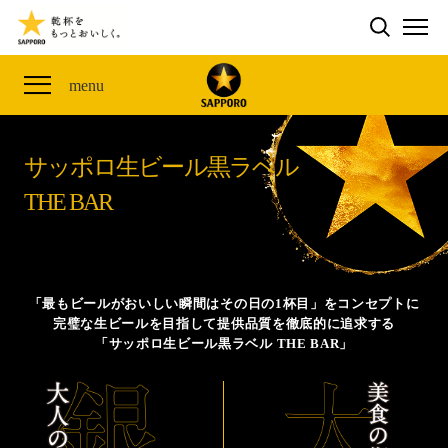
検索する
THE PERFECT 黒ラベル WAGON 出展FES
CLUB 黒ラベル
サッポロ生ビール黒ラベル
ME
ザ・パーフェクト黒ラベル アワード
黒ラベルの歴史
SITE MAP
menu
「満天☆青空レストラン」コラボキャンペーン
オカズデザインが提案する
黒ラベルに合う食40選
山本由伸選手応援プロジェクト「GET A STAR
YOSHINOBU」
サッポロ生ビール黒ラベル
ザ・パーフェクト黒ラベル
黒ラベル×『エヴァンゲリオン』30th Anniv.
THE BAR
サッポロ生ビール黒ラベル THE BAR
Collaboration
ザ・パーフェクト黒ラベルが飲めるお店
サッポロ生ビール黒ラベル 『THE STAR JAM』
「丸くなるな、☆星になれ。」限定デザイン缶数量限
「最もビールがおいしい瞬間はその日の1杯目」をコンセプトに
定発売
完璧な生ビールを目指して提供品質を徹底的に追求する
「サッポロ生ビール黒ラベル THE BAR」
サッポロ生ビール黒ラベル THE SHOP
CLUB 黒ラベル