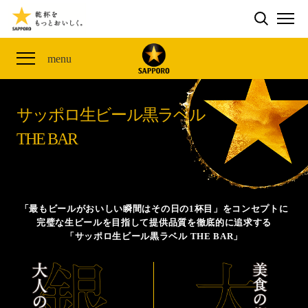
検索する
THE PERFECT 黒ラベル WAGON 出展FES
CLUB 黒ラベル
サッポロ生ビール黒ラベル
ME
ザ・パーフェクト黒ラベル アワード
黒ラベルの歴史
SITE MAP
menu
「満天☆青空レストラン」コラボキャンペーン
オカズデザインが提案する
黒ラベルに合う食40選
山本由伸選手応援プロジェクト「GET A STAR
YOSHINOBU」
サッポロ生ビール黒ラベル
ザ・パーフェクト黒ラベル
黒ラベル×『エヴァンゲリオン』30th Anniv.
THE BAR
サッポロ生ビール黒ラベル THE BAR
Collaboration
ザ・パーフェクト黒ラベルが飲めるお店
サッポロ生ビール黒ラベル 『THE STAR JAM』
「丸くなるな、☆星になれ。」限定デザイン缶数量限
「最もビールがおいしい瞬間はその日の1杯目」をコンセプトに
定発売
完璧な生ビールを目指して提供品質を徹底的に追求する
「サッポロ生ビール黒ラベル THE BAR」
サッポロ生ビール黒ラベル THE SHOP
CLUB 黒ラベル