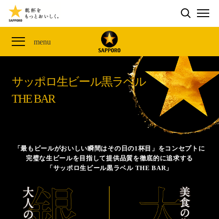
検索する
THE PERFECT 黒ラベル WAGON 出展FES
CLUB 黒ラベル
サッポロ生ビール黒ラベル
ME
ザ・パーフェクト黒ラベル アワード
黒ラベルの歴史
SITE MAP
menu
「満天☆青空レストラン」コラボキャンペーン
オカズデザインが提案する
黒ラベルに合う食40選
山本由伸選手応援プロジェクト「GET A STAR
YOSHINOBU」
サッポロ生ビール黒ラベル
ザ・パーフェクト黒ラベル
黒ラベル×『エヴァンゲリオン』30th Anniv.
THE BAR
サッポロ生ビール黒ラベル THE BAR
Collaboration
ザ・パーフェクト黒ラベルが飲めるお店
サッポロ生ビール黒ラベル 『THE STAR JAM』
「丸くなるな、☆星になれ。」限定デザイン缶数量限
「最もビールがおいしい瞬間はその日の1杯目」をコンセプトに
定発売
完璧な生ビールを目指して提供品質を徹底的に追求する
「サッポロ生ビール黒ラベル THE BAR」
サッポロ生ビール黒ラベル THE SHOP
CLUB 黒ラベル