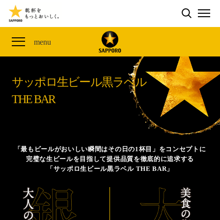
検索する
THE PERFECT 黒ラベル WAGON 出展FES
CLUB 黒ラベル
サッポロ生ビール黒ラベル
ME
ザ・パーフェクト黒ラベル アワード
黒ラベルの歴史
SITE MAP
menu
「満天☆青空レストラン」コラボキャンペーン
オカズデザインが提案する
黒ラベルに合う食40選
山本由伸選手応援プロジェクト「GET A STAR
YOSHINOBU」
サッポロ生ビール黒ラベル
ザ・パーフェクト黒ラベル
黒ラベル×『エヴァンゲリオン』30th Anniv.
THE BAR
サッポロ生ビール黒ラベル THE BAR
Collaboration
ザ・パーフェクト黒ラベルが飲めるお店
サッポロ生ビール黒ラベル 『THE STAR JAM』
「丸くなるな、☆星になれ。」限定デザイン缶数量限
「最もビールがおいしい瞬間はその日の1杯目」をコンセプトに
定発売
完璧な生ビールを目指して提供品質を徹底的に追求する
「サッポロ生ビール黒ラベル THE BAR」
サッポロ生ビール黒ラベル THE SHOP
CLUB 黒ラベル