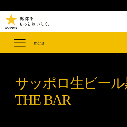
TVCM 27F スペシャルコンテンツ
つまみエレベーター
PRODUCT
THE PERFECT 黒ラベル WAGON 出展FES
サッポロ生ビール黒ラベル
CLUB 黒ラベル
ザ・パーフェクト黒ラベル アワード
黒ラベルの歴史
SITE MAP
「満天☆青空レストラン」コラボキャンペーン
オカズデザインが提案する
menu
山本由伸選手応援プロジェクト「GET A STAR
黒ラベルに合う食40選
YOSHINOBU」
ザ・パーフェクト黒ラベル
黒ラベル×『エヴァンゲリオン』30th Anniv.
サッポロ生ビール黒ラベル THE BAR
Collaboration
サッポロ生ビール
ザ・パーフェクト黒ラベルが飲めるお店
サッポロ生ビール黒ラベル 『THE STAR JAM』
「丸くなるな、☆星になれ。」限定デザイン缶数量
THE BAR
限定発売
サッポロ生ビール黒ラベル THE SHOP
CLUB 黒ラベル