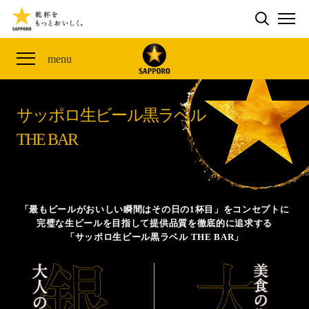
検索する
THE PERFECT 黒ラベル WAGON 出展FES
CLUB 黒ラベル
サッポロ生ビール黒ラベル
ME
ザ・パーフェクト黒ラベル アワード
黒ラベルの歴史
SITE MAP
menu
「満天☆青空レストラン」コラボキャンペーン
オカズデザインが提案する
黒ラベルに合う食40選
山本由伸選手応援プロジェクト「GET A STAR
YOSHINOBU」
サッポロ生ビール黒ラベル
ザ・パーフェクト黒ラベル
黒ラベル×『エヴァンゲリオン』30th Anniv.
THE BAR
サッポロ生ビール黒ラベル THE BAR
Collaboration
ザ・パーフェクト黒ラベルが飲めるお店
サッポロ生ビール黒ラベル 『THE STAR JAM』
「丸くなるな、☆星になれ。」限定デザイン缶数量限
「最もビールがおいしい瞬間はその日の1杯目」をコンセプトに
定発売
完璧な生ビールを目指して提供品質を徹底的に追求する
「サッポロ生ビール黒ラベル THE BAR」
サッポロ生ビール黒ラベル THE SHOP
CLUB 黒ラベル