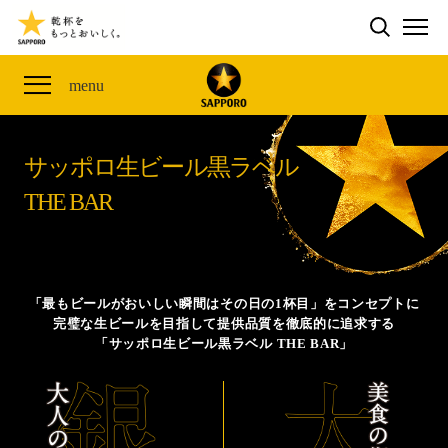
検索する
THE PERFECT 黒ラベル WAGON 出展FES
CLUB 黒ラベル
サッポロ生ビール黒ラベル
ME
ザ・パーフェクト黒ラベル アワード
黒ラベルの歴史
SITE MAP
menu
「満天☆青空レストラン」コラボキャンペーン
オカズデザインが提案する
黒ラベルに合う食40選
山本由伸選手応援プロジェクト「GET A STAR
YOSHINOBU」
サッポロ生ビール黒ラベル
ザ・パーフェクト黒ラベル
黒ラベル×『エヴァンゲリオン』30th Anniv.
THE BAR
サッポロ生ビール黒ラベル THE BAR
Collaboration
ザ・パーフェクト黒ラベルが飲めるお店
サッポロ生ビール黒ラベル 『THE STAR JAM』
「丸くなるな、☆星になれ。」限定デザイン缶数量限
「最もビールがおいしい瞬間はその日の1杯目」をコンセプトに
定発売
完璧な生ビールを目指して提供品質を徹底的に追求する
「サッポロ生ビール黒ラベル THE BAR」
サッポロ生ビール黒ラベル THE SHOP
CLUB 黒ラベル