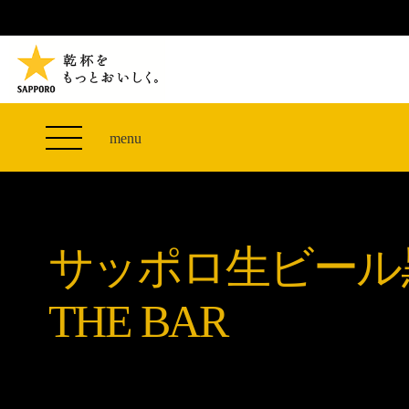
TVCM 27F スペシャルコンテンツ
つまみエレベーター
PRODUCT
THE PERFECT 黒ラベル WAGON 出展FES
サッポロ生ビール黒ラベル
CLUB 黒ラベル
ザ・パーフェクト黒ラベル アワード
黒ラベルの歴史
SITE MAP
「満天☆青空レストラン」コラボキャンペーン
オカズデザインが提案する
menu
山本由伸選手応援プロジェクト「GET A STAR
黒ラベルに合う食40選
YOSHINOBU」
ザ・パーフェクト黒ラベル
黒ラベル×『エヴァンゲリオン』30th Anniv.
サッポロ生ビール黒ラベル THE BAR
Collaboration
サッポロ生ビール
ザ・パーフェクト黒ラベルが飲めるお店
サッポロ生ビール黒ラベル 『THE STAR JAM』
「丸くなるな、☆星になれ。」限定デザイン缶数量
THE BAR
限定発売
サッポロ生ビール黒ラベル THE SHOP
CLUB 黒ラベル