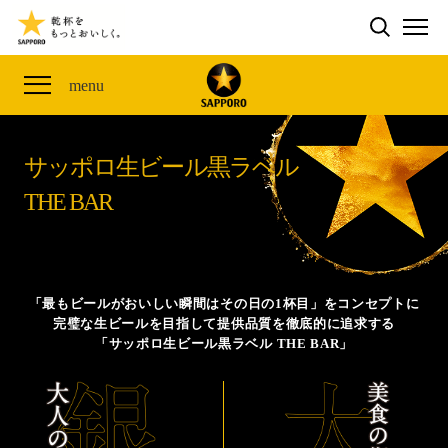
検索する
THE PERFECT 黒ラベル WAGON 出展FES
CLUB 黒ラベル
サッポロ生ビール黒ラベル
ME
THE PERFECT 黒ラベル WAGON -LIVE DRAFT-
黒ラベルの歴史
SITE MAP
menu
ザ・パーフェクト黒ラベル アワード
オカズデザインが提案する
黒ラベルに合う食40選
「満天☆青空レストラン」コラボキャンペーン
サッポロ生ビール黒ラベル
ザ・パーフェクト黒ラベル
山本由伸選手応援プロジェクト「GET A STAR
YOSHINOBU」
THE BAR
サッポロ生ビール黒ラベル THE BAR
黒ラベル×『エヴァンゲリオン』30th Anniv.
ザ・パーフェクト黒ラベルが飲めるお店
Collaboration
サッポロ生ビール黒ラベル 『THE STAR JAM』
「最もビールがおいしい瞬間はその日の1杯目」をコンセプトに
完璧な生ビールを目指して提供品質を徹底的に追求する
「丸くなるな、☆星になれ。」限定デザイン缶数量限
「サッポロ生ビール黒ラベル THE BAR」
定発売
サッポロ生ビール黒ラベル THE SHOP
CLUB 黒ラベル