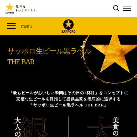
検索する
THE PERFECT 黒ラベル WAGON 出展FES
CLUB 黒ラベル
サッポロ生ビール黒ラベル
ME
ザ・パーフェクト黒ラベル アワード
黒ラベルの歴史
SITE MAP
menu
「満天☆青空レストラン」コラボキャンペーン
オカズデザインが提案する
黒ラベルに合う食40選
山本由伸選手応援プロジェクト「GET A STAR
YOSHINOBU」
サッポロ生ビール黒ラベル
ザ・パーフェクト黒ラベル
黒ラベル×『エヴァンゲリオン』30th Anniv.
THE BAR
サッポロ生ビール黒ラベル THE BAR
Collaboration
ザ・パーフェクト黒ラベルが飲めるお店
サッポロ生ビール黒ラベル 『THE STAR JAM』
「丸くなるな、☆星になれ。」限定デザイン缶数量限
「最もビールがおいしい瞬間はその日の1杯目」をコンセプトに
定発売
完璧な生ビールを目指して提供品質を徹底的に追求する
「サッポロ生ビール黒ラベル THE BAR」
サッポロ生ビール黒ラベル THE SHOP
CLUB 黒ラベル