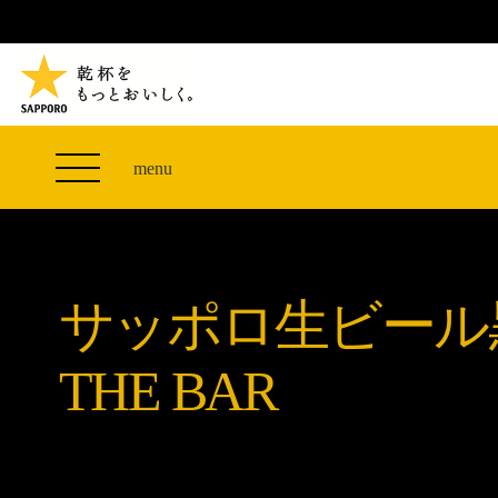
TVCM 27F スペシャルコンテンツ
つまみエレベーター
PRODUCT
THE PERFECT 黒ラベル WAGON 出展FES
サッポロ生ビール黒ラベル
CLUB 黒ラベル
ザ・パーフェクト黒ラベル アワード
黒ラベルの歴史
SITE MAP
「満天☆青空レストラン」コラボキャンペーン
オカズデザインが提案する
menu
山本由伸選手応援プロジェクト「GET A STAR
黒ラベルに合う食40選
YOSHINOBU」
ザ・パーフェクト黒ラベル
黒ラベル×『エヴァンゲリオン』30th Anniv.
サッポロ生ビール黒ラベル THE BAR
Collaboration
サッポロ生ビール
ザ・パーフェクト黒ラベルが飲めるお店
サッポロ生ビール黒ラベル 『THE STAR JAM』
「丸くなるな、☆星になれ。」限定デザイン缶数量
THE BAR
限定発売
サッポロ生ビール黒ラベル THE SHOP
CLUB 黒ラベル