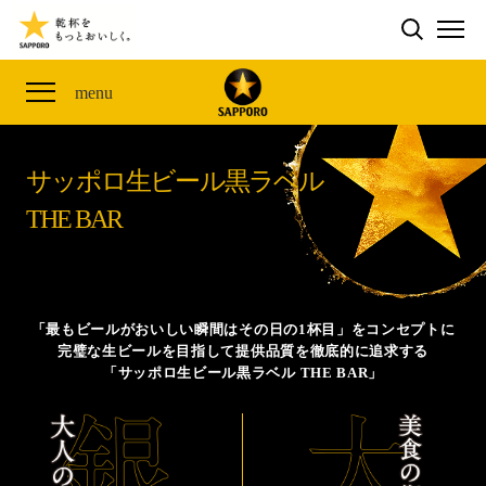
検索する
THE PERFECT 黒ラベル WAGON 出展FES
CLUB 黒ラベル
サッポロ生ビール黒ラベル
ME
ザ・パーフェクト黒ラベル アワード
黒ラベルの歴史
SITE MAP
menu
「満天☆青空レストラン」コラボキャンペーン
オカズデザインが提案する
黒ラベルに合う食40選
山本由伸選手応援プロジェクト「GET A STAR
YOSHINOBU」
サッポロ生ビール黒ラベル
ザ・パーフェクト黒ラベル
黒ラベル×『エヴァンゲリオン』30th Anniv.
THE BAR
サッポロ生ビール黒ラベル THE BAR
Collaboration
ザ・パーフェクト黒ラベルが飲めるお店
サッポロ生ビール黒ラベル 『THE STAR JAM』
「丸くなるな、☆星になれ。」限定デザイン缶数量限
「最もビールがおいしい瞬間はその日の1杯目」をコンセプトに
定発売
完璧な生ビールを目指して提供品質を徹底的に追求する
「サッポロ生ビール黒ラベル THE BAR」
サッポロ生ビール黒ラベル THE SHOP
CLUB 黒ラベル