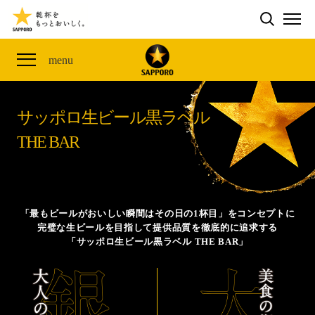
検索する
THE PERFECT 黒ラベル WAGON 出展FES
CLUB 黒ラベル
サッポロ生ビール黒ラベル
ME
THE PERFECT 黒ラベル WAGON -LIVE DRAFT-
黒ラベルの歴史
SITE MAP
menu
ザ・パーフェクト黒ラベル アワード
オカズデザインが提案する
黒ラベルに合う食40選
「満天☆青空レストラン」コラボキャンペーン
サッポロ生ビール黒ラベル
ザ・パーフェクト黒ラベル
山本由伸選手応援プロジェクト「GET A STAR
YOSHINOBU」
THE BAR
サッポロ生ビール黒ラベル THE BAR
黒ラベル×『エヴァンゲリオン』30th Anniv.
ザ・パーフェクト黒ラベルが飲めるお店
Collaboration
サッポロ生ビール黒ラベル 『THE STAR JAM』
「最もビールがおいしい瞬間はその日の1杯目」をコンセプトに
完璧な生ビールを目指して提供品質を徹底的に追求する
「丸くなるな、☆星になれ。」限定デザイン缶数量限
「サッポロ生ビール黒ラベル THE BAR」
定発売
サッポロ生ビール黒ラベル THE SHOP
CLUB 黒ラベル