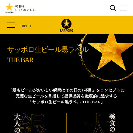
検索する
THE PERFECT 黒ラベル WAGON 出展FES
CLUB 黒ラベル
サッポロ生ビール黒ラベル
ME
ザ・パーフェクト黒ラベル アワード
黒ラベルの歴史
SITE MAP
menu
「満天☆青空レストラン」コラボキャンペーン
オカズデザインが提案する
黒ラベルに合う食40選
山本由伸選手応援プロジェクト「GET A STAR
YOSHINOBU」
サッポロ生ビール黒ラベル
ザ・パーフェクト黒ラベル
黒ラベル×『エヴァンゲリオン』30th Anniv.
THE BAR
サッポロ生ビール黒ラベル THE BAR
Collaboration
ザ・パーフェクト黒ラベルが飲めるお店
サッポロ生ビール黒ラベル 『THE STAR JAM』
「丸くなるな、☆星になれ。」限定デザイン缶数量限
「最もビールがおいしい瞬間はその日の1杯目」をコンセプトに
定発売
完璧な生ビールを目指して提供品質を徹底的に追求する
「サッポロ生ビール黒ラベル THE BAR」
サッポロ生ビール黒ラベル THE SHOP
CLUB 黒ラベル