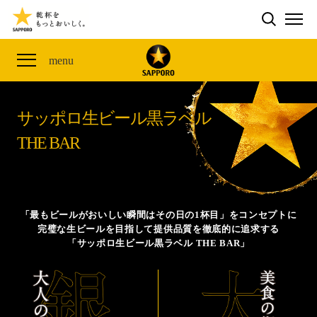
検索する
THE PERFECT 黒ラベル WAGON 出展FES
CLUB 黒ラベル
サッポロ生ビール黒ラベル
ME
ザ・パーフェクト黒ラベル アワード
黒ラベルの歴史
SITE MAP
menu
「満天☆青空レストラン」コラボキャンペーン
オカズデザインが提案する
黒ラベルに合う食40選
山本由伸選手応援プロジェクト「GET A STAR
YOSHINOBU」
サッポロ生ビール黒ラベル
ザ・パーフェクト黒ラベル
黒ラベル×『エヴァンゲリオン』30th Anniv.
THE BAR
サッポロ生ビール黒ラベル THE BAR
Collaboration
ザ・パーフェクト黒ラベルが飲めるお店
サッポロ生ビール黒ラベル 『THE STAR JAM』
「丸くなるな、☆星になれ。」限定デザイン缶数量限
「最もビールがおいしい瞬間はその日の1杯目」をコンセプトに
定発売
完璧な生ビールを目指して提供品質を徹底的に追求する
「サッポロ生ビール黒ラベル THE BAR」
サッポロ生ビール黒ラベル THE SHOP
CLUB 黒ラベル