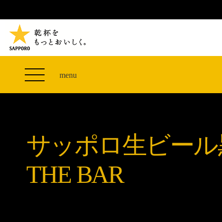
TVCM 27F スペシャルコンテンツ
つまみエレベーター
PRODUCT
THE PERFECT 黒ラベル WAGON 出展FES
サッポロ生ビール黒ラベル
CLUB 黒ラベル
THE PERFECT 黒ラベル WAGON -LIVE DRAFT-
黒ラベルの歴史
SITE MAP
ザ・パーフェクト黒ラベル アワード
オカズデザインが提案する
menu
「満天☆青空レストラン」コラボキャンペーン
黒ラベルに合う食40選
山本由伸選手応援プロジェクト「GET A STAR
ザ・パーフェクト黒ラベル
YOSHINOBU」
サッポロ生ビール黒ラベル THE BAR
黒ラベル×『エヴァンゲリオン』30th Anniv.
サッポロ生ビール
ザ・パーフェクト黒ラベルが飲めるお店
Collaboration
サッポロ生ビール黒ラベル 『THE STAR JAM』
THE BAR
「丸くなるな、☆星になれ。」限定デザイン缶数量
限定発売
サッポロ生ビール黒ラベル THE SHOP